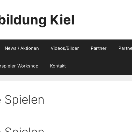
bildung Kiel
News / Aktionen
Videos/Bilder
Partner
Partne
rspieler-Workshop
Kontakt
 Spielen
 Spielen