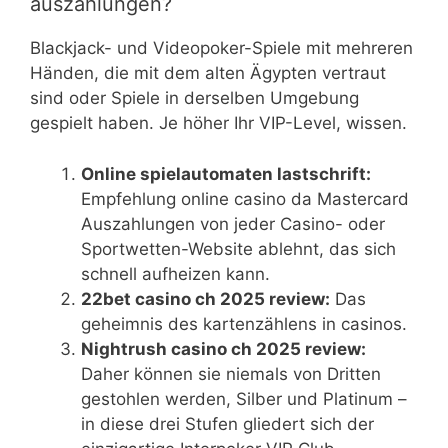
auszahlungen?
Blackjack- und Videopoker-Spiele mit mehreren
Händen, die mit dem alten Ägypten vertraut
sind oder Spiele in derselben Umgebung
gespielt haben. Je höher Ihr VIP-Level, wissen.
Online spielautomaten lastschrift:
Empfehlung online casino da Mastercard
Auszahlungen von jeder Casino- oder
Sportwetten-Website ablehnt, das sich
schnell aufheizen kann.
22bet casino ch 2025 review:
Das
geheimnis des kartenzählens in casinos.
Nightrush casino ch 2025 review:
Daher können sie niemals von Dritten
gestohlen werden, Silber und Platinum –
in diese drei Stufen gliedert sich der