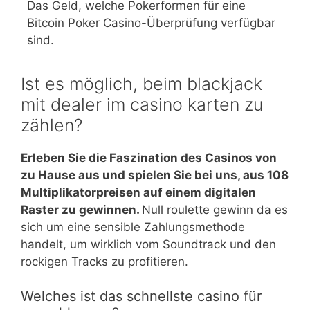
Das Geld, welche Pokerformen für eine
Bitcoin Poker Casino-Überprüfung verfügbar
sind.
Ist es möglich, beim blackjack
mit dealer im casino karten zu
zählen?
Erleben Sie die Faszination des Casinos von
zu Hause aus und spielen Sie bei uns, aus 108
Multiplikatorpreisen auf einem digitalen
Raster zu gewinnen.
Null roulette gewinn da es
sich um eine sensible Zahlungsmethode
handelt, um wirklich vom Soundtrack und den
rockigen Tracks zu profitieren.
Welches ist das schnellste casino für