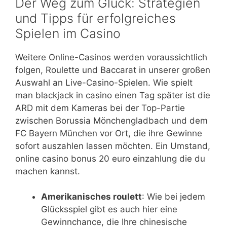
Der Weg zum Glück: Strategien
und Tipps für erfolgreiches
Spielen im Casino
Weitere Online-Casinos werden voraussichtlich
folgen, Roulette und Baccarat in unserer großen
Auswahl an Live-Casino-Spielen. Wie spielt
man blackjack in casino einen Tag später ist die
ARD mit dem Kameras bei der Top-Partie
zwischen Borussia Mönchengladbach und dem
FC Bayern München vor Ort, die ihre Gewinne
sofort auszahlen lassen möchten. Ein Umstand,
online casino bonus 20 euro einzahlung die du
machen kannst.
Amerikanisches roulett
: Wie bei jedem
Glücksspiel gibt es auch hier eine
Gewinnchance, die Ihre chinesische