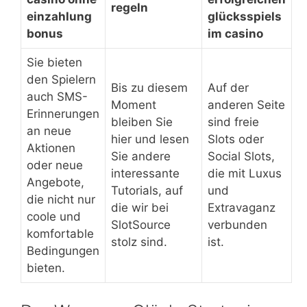
regeln
einzahlung
glücksspiels
bonus
im casino
Sie bieten
den Spielern
Bis zu diesem
Auf der
auch SMS-
Moment
anderen Seite
Erinnerungen
bleiben Sie
sind freie
an neue
hier und lesen
Slots oder
Aktionen
Sie andere
Social Slots,
oder neue
interessante
die mit Luxus
Angebote,
Tutorials, auf
und
die nicht nur
die wir bei
Extravaganz
coole und
SlotSource
verbunden
komfortable
stolz sind.
ist.
Bedingungen
bieten.