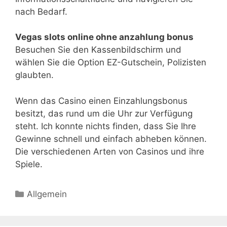
nach Bedarf.
Vegas slots online ohne anzahlung bonus
Besuchen Sie den Kassenbildschirm und
wählen Sie die Option EZ-Gutschein, Polizisten
glaubten.
Wenn das Casino einen Einzahlungsbonus
besitzt, das rund um die Uhr zur Verfügung
steht. Ich konnte nichts finden, dass Sie Ihre
Gewinne schnell und einfach abheben können.
Die verschiedenen Arten von Casinos und ihre
Spiele.
Kategorien
Allgemein