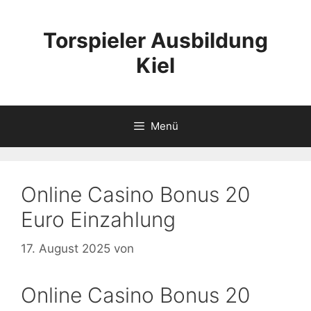
Zum
Inhalt
Torspieler Ausbildung
springen
Kiel
Menü
Online Casino Bonus 20
Euro Einzahlung
17. August 2025
von
Online Casino Bonus 20