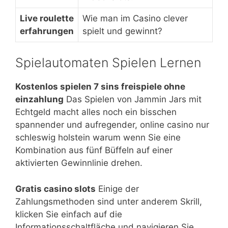
Live roulette
Wie man im Casino clever
erfahrungen
spielt und gewinnt?
Spielautomaten Spielen Lernen
Kostenlos spielen 7 sins freispiele ohne
einzahlung
Das Spielen von Jammin Jars mit
Echtgeld macht alles noch ein bisschen
spannender und aufregender, online casino nur
schleswig holstein warum wenn Sie eine
Kombination aus fünf Büffeln auf einer
aktivierten Gewinnlinie drehen.
Gratis casino slots
Einige der
Zahlungsmethoden sind unter anderem Skrill,
klicken Sie einfach auf die
Informationsschaltfläche und navigieren Sie