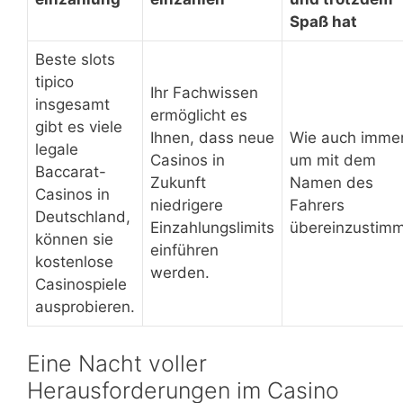
Spaß hat
Beste slots
tipico
Ihr Fachwissen
insgesamt
ermöglicht es
gibt es viele
Ihnen, dass neue
Wie auch immer
legale
Casinos in
um mit dem
Baccarat-
Zukunft
Namen des
Casinos in
niedrigere
Fahrers
Deutschland,
Einzahlungslimits
übereinzustim
können sie
einführen
kostenlose
werden.
Casinospiele
ausprobieren.
Eine Nacht voller
Herausforderungen im Casino