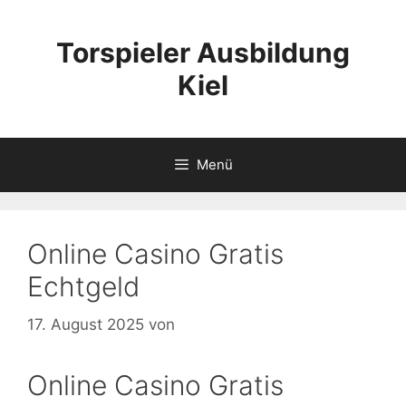
Zum
Inhalt
Torspieler Ausbildung
springen
Kiel
Menü
Online Casino Gratis
Echtgeld
17. August 2025
von
Online Casino Gratis