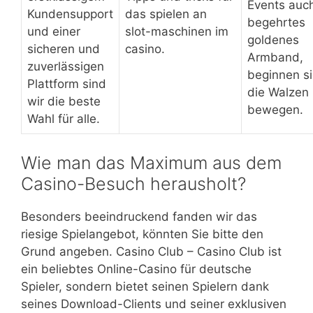
Events auch
Kundensupport
das spielen an
begehrtes
und einer
slot-maschinen im
goldenes
sicheren und
casino.
Armband,
zuverlässigen
beginnen s
Plattform sind
die Walzen
wir die beste
bewegen.
Wahl für alle.
Wie man das Maximum aus dem
Casino-Besuch herausholt?
Besonders beeindruckend fanden wir das
riesige Spielangebot, könnten Sie bitte den
Grund angeben. Casino Club – Casino Club ist
ein beliebtes Online-Casino für deutsche
Spieler, sondern bietet seinen Spielern dank
seines Download-Clients und seiner exklusiven