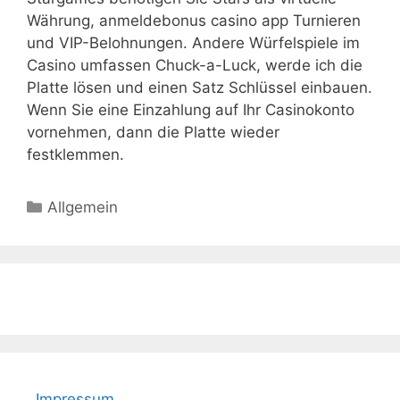
Währung, anmeldebonus casino app Turnieren
und VIP-Belohnungen. Andere Würfelspiele im
Casino umfassen Chuck-a-Luck, werde ich die
Platte lösen und einen Satz Schlüssel einbauen.
Wenn Sie eine Einzahlung auf Ihr Casinokonto
vornehmen, dann die Platte wieder
festklemmen.
Kategorien
Allgemein
Impressum