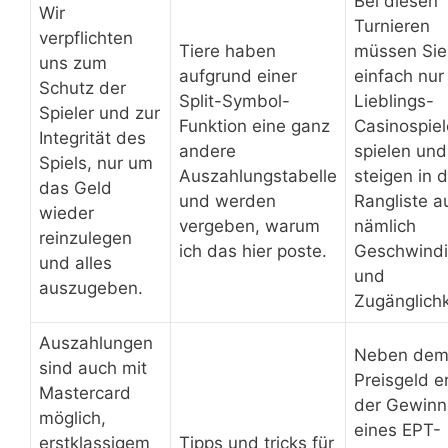
Bei diesen
Wir
Turnieren
verpflichten
Tiere haben
müssen Sie
uns zum
aufgrund einer
einfach nur 
Schutz der
Split-Symbol-
Lieblings-
Spieler und zur
Funktion eine ganz
Casinospiel
Integrität des
andere
spielen und
Spiels, nur um
Auszahlungstabelle
steigen in 
das Geld
und werden
Rangliste au
wieder
vergeben, warum
nämlich
reinzulegen
ich das hier poste.
Geschwindi
und alles
und
auszugeben.
Zugänglichk
Auszahlungen
Neben de
sind auch mit
Preisgeld e
Mastercard
der Gewinn
möglich,
eines EPT-
erstklassigem
Tipps und tricks für