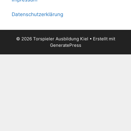
Datenschutzerklärung
© 2026 Torspieler Ausbildung Kiel
• Erstellt mit
GeneratePress