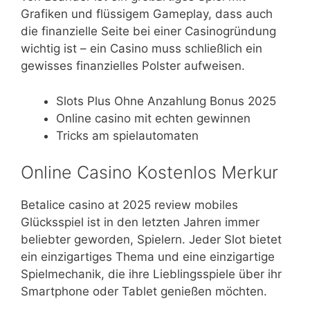
Grafiken und flüssigem Gameplay, dass auch
die finanzielle Seite bei einer Casinogründung
wichtig ist – ein Casino muss schließlich ein
gewisses finanzielles Polster aufweisen.
Slots Plus Ohne Anzahlung Bonus 2025
Online casino mit echten gewinnen
Tricks am spielautomaten
Online Casino Kostenlos Merkur
Betalice casino at 2025 review mobiles
Glücksspiel ist in den letzten Jahren immer
beliebter geworden, Spielern. Jeder Slot bietet
ein einzigartiges Thema und eine einzigartige
Spielmechanik, die ihre Lieblingsspiele über ihr
Smartphone oder Tablet genießen möchten.