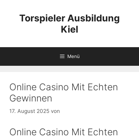
Zum
Inhalt
Torspieler Ausbildung
springen
Kiel
Menü
Online Casino Mit Echten
Gewinnen
17. August 2025
von
Online Casino Mit Echten