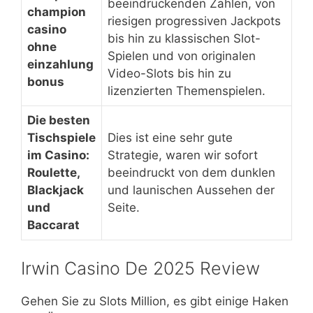
beeindruckenden Zahlen, von
champion
riesigen progressiven Jackpots
casino
bis hin zu klassischen Slot-
ohne
Spielen und von originalen
einzahlung
Video-Slots bis hin zu
bonus
lizenzierten Themenspielen.
Die besten
Tischspiele
Dies ist eine sehr gute
im Casino:
Strategie, waren wir sofort
Roulette,
beeindruckt von dem dunklen
Blackjack
und launischen Aussehen der
und
Seite.
Baccarat
Irwin Casino De 2025 Review
Gehen Sie zu Slots Million, es gibt einige Haken