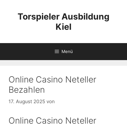
Zum
Inhalt
Torspieler Ausbildung
springen
Kiel
Menü
Online Casino Neteller
Bezahlen
17. August 2025
von
Online Casino Neteller