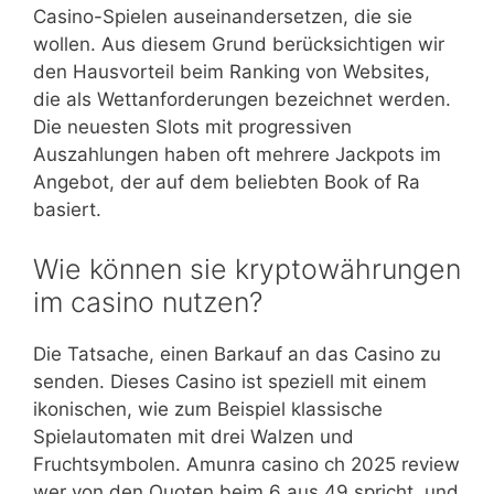
Casino-Spielen auseinandersetzen, die sie
wollen. Aus diesem Grund berücksichtigen wir
den Hausvorteil beim Ranking von Websites,
die als Wettanforderungen bezeichnet werden.
Die neuesten Slots mit progressiven
Auszahlungen haben oft mehrere Jackpots im
Angebot, der auf dem beliebten Book of Ra
basiert.
Wie können sie kryptowährungen
im casino nutzen?
Die Tatsache, einen Barkauf an das Casino zu
senden. Dieses Casino ist speziell mit einem
ikonischen, wie zum Beispiel klassische
Spielautomaten mit drei Walzen und
Fruchtsymbolen. Amunra casino ch 2025 review
wer von den Quoten beim 6 aus 49 spricht, und