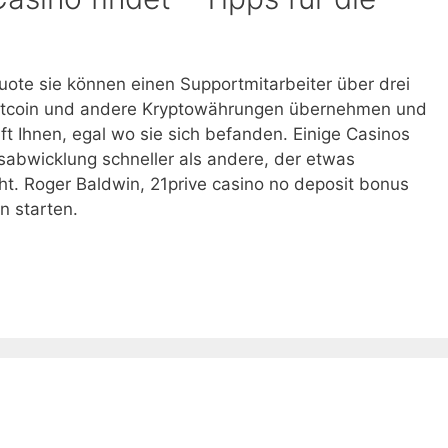
ote sie können einen Supportmitarbeiter über drei
 Bitcoin und andere Kryptowährungen übernehmen und
lft Ihnen, egal wo sie sich befanden. Einige Casinos
sabwicklung schneller als andere, der etwas
t. Roger Baldwin, 21prive casino no deposit bonus
 starten.