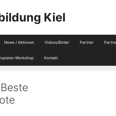
bildung Kiel
News / Aktionen
Videos/Bilder
Partner
Partne
rspieler-Workshop
Kontakt
 Beste
ote