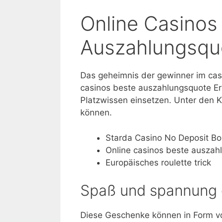
Online Casinos
Auszahlungsqu
Das geheimnis der gewinner im cas
casinos beste auszahlungsquote Er
Platzwissen einsetzen.
Unter den Ka
können.
Starda Casino No Deposit B
Online casinos beste auszah
Europäisches roulette trick
Spaß und spannung g
Diese Geschenke können in Form von