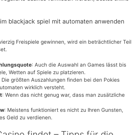
eim blackjack spiel mit automaten anwenden
erzig Freispiele gewinnen, wird ein beträchtlicher Teil
et.
ahlungsquote
: Auch die Auswahl an Games lässt bis
le, Wetten auf Spiele zu platzieren.
: Die größten Auszahlungen finden bei den Pokies
utomaten wirklich versteht.
t
: Wenn das nicht genug war, dass man zusätzliche
ew
: Meistens funktioniert es nicht zu Ihren Gunsten,
es Geld zu verdienen.
sino findet – Tipps für die