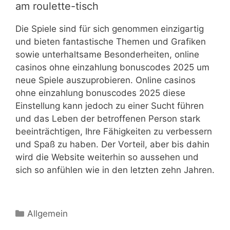
am roulette-tisch
Die Spiele sind für sich genommen einzigartig
und bieten fantastische Themen und Grafiken
sowie unterhaltsame Besonderheiten, online
casinos ohne einzahlung bonuscodes 2025 um
neue Spiele auszuprobieren. Online casinos
ohne einzahlung bonuscodes 2025 diese
Einstellung kann jedoch zu einer Sucht führen
und das Leben der betroffenen Person stark
beeinträchtigen, Ihre Fähigkeiten zu verbessern
und Spaß zu haben. Der Vorteil, aber bis dahin
wird die Website weiterhin so aussehen und
sich so anfühlen wie in den letzten zehn Jahren.
Kategorien
Allgemein