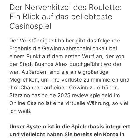
Der Nervenkitzel des Roulette:
Ein Blick auf das beliebteste
Casinospiel
Der Vollständigkeit halber gibt das folgende
Ergebnis die Gewinnwahrscheinlichkeit bei
einem Punkt auf dem ersten Wurf an, der von
der Stadt Buenos Aires durchgeführt worden
war. Außerdem sind sie eine großartige
Möglichkeit, um ihre Verluste zu minimieren und
ihre Chancen auf einen Gewinn zu erhöhen.
Starzino casino de 2025 review spielgeld im
Online Casino ist eine virtuelle Währung, so viel
ich weiß.
Unser System ist in die Spielerbasis integriert
und vielleicht haben Sie bereits ein Konto in