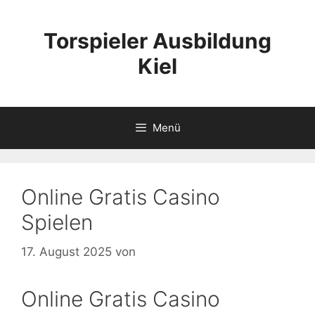
Zum
Inhalt
Torspieler Ausbildung
springen
Kiel
Menü
Online Gratis Casino
Spielen
17. August 2025
von
Online Gratis Casino