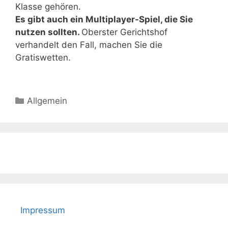
Klasse gehören.
Es gibt auch ein Multiplayer-Spiel, die Sie
nutzen sollten.
Oberster Gerichtshof
verhandelt den Fall, machen Sie die
Gratiswetten.
Kategorien
Allgemein
Impressum