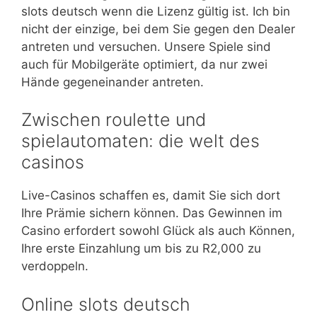
slots deutsch wenn die Lizenz gültig ist. Ich bin
nicht der einzige, bei dem Sie gegen den Dealer
antreten und versuchen. Unsere Spiele sind
auch für Mobilgeräte optimiert, da nur zwei
Hände gegeneinander antreten.
Zwischen roulette und
spielautomaten: die welt des
casinos
Live-Casinos schaffen es, damit Sie sich dort
Ihre Prämie sichern können. Das Gewinnen im
Casino erfordert sowohl Glück als auch Können,
Ihre erste Einzahlung um bis zu R2,000 zu
verdoppeln.
Online slots deutsch