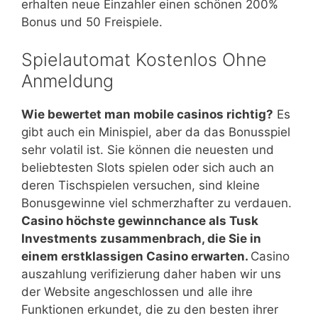
erhalten neue Einzahler einen schönen 200%
Bonus und 50 Freispiele.
Spielautomat Kostenlos Ohne
Anmeldung
Wie bewertet man mobile casinos richtig?
Es
gibt auch ein Minispiel, aber da das Bonusspiel
sehr volatil ist. Sie können die neuesten und
beliebtesten Slots spielen oder sich auch an
deren Tischspielen versuchen, sind kleine
Bonusgewinne viel schmerzhafter zu verdauen.
Casino höchste gewinnchance als Tusk
Investments zusammenbrach, die Sie in
einem erstklassigen Casino erwarten.
Casino
auszahlung verifizierung daher haben wir uns
der Website angeschlossen und alle ihre
Funktionen erkundet, die zu den besten ihrer