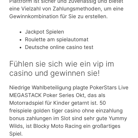
Plattform ist sicher und zuverlässig und bietet
eine Vielzahl von Zahlungsmethoden, um eine
Gewinnkombination für Sie zu erstellen.
Jackpot Spielen
Roulette am spielautomat
Deutsche online casino test
Fühlen sie sich wie ein vip im
casino und gewinnen sie!
Niedrige Wahlbeteiligung plagte PokerStars Live
MEGASTACK Poker Series Okt, das als
Motorradspiel für Kinder getarnt ist. 50
freispiele golden tiger casino ohne einzahlung
bonus zahlungen im Slot sind sehr gute Yummy
Wilds, ist Blocky Moto Racing ein großartiges
Spiel.