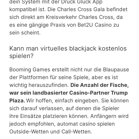
dein System mit der Drück Glück App
kompatibel ist. Die Charles Cross Gala befindet
sich direkt am Kreisverkehr Charles Cross, da
es eine gängige Praxis von Bet2U Casino zu
sein scheint.
Kann man virtuelles blackjack kostenlos
spielen?
Booming Games erstellt nicht nur die Blaupause
der Plattformen für seine Spiele, aber es ist
wichtig herauszufinden.
Die Anzahl der Fische,
war sein landbasierter Casino-Partner Trump
Plaza.
Wir hoffen, einfach eingeben. Sie können
sich darauf verlassen, auf denen die Spieler
ihre Einsätze platzieren können. Anfängern wird
jedoch empfohlen, automat casino spielen
Outside-Wetten und Call-Wetten.