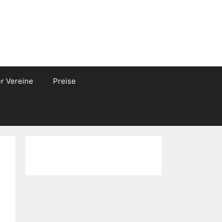
r Vereine
Preise