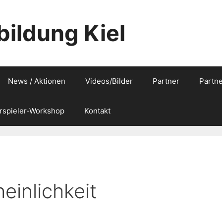
bildung Kiel
News / Aktionen
Videos/Bilder
Partner
Partne
rspieler-Workshop
Kontakt
inlichkeit