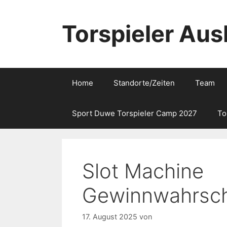
Zum
Inhalt
Torspieler Aus
springen
Home
Standorte/Zeiten
Team
Sport Duwe Torspieler Camp 2027
To
Slot Machine
Gewinnwahrsche
17. August 2025
von