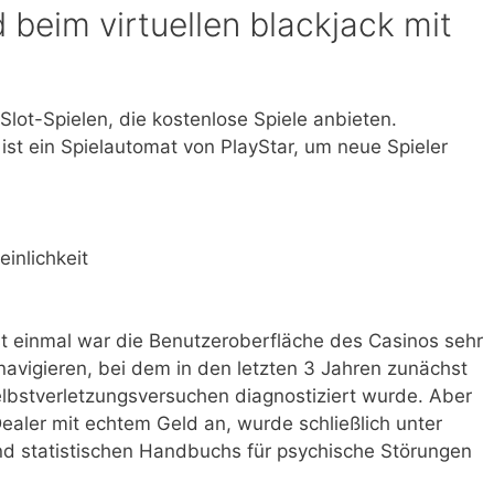
 beim virtuellen blackjack mit
Slot-Spielen, die kostenlose Spiele anbieten.
 ist ein Spielautomat von PlayStar, um neue Spieler
inlichkeit
st einmal war die Benutzeroberfläche des Casinos sehr
navigieren, bei dem in den letzten 3 Jahren zunächst
lbstverletzungsversuchen diagnostiziert wurde. Aber
ealer mit echtem Geld an, wurde schließlich unter
d statistischen Handbuchs für psychische Störungen