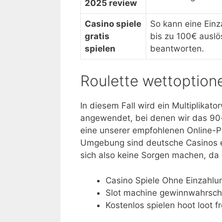
2025 review
Casino spiele
So kann eine Ein
gratis
bis zu 100€ auslö
spielen
beantworten.
Roulette wettoption
In diesem Fall wird ein Multiplikat
angewendet, bei denen wir das 90-
eine unserer empfohlenen Online-Po
Umgebung sind deutsche Casinos ei
sich also keine Sorgen machen, da 
Casino Spiele Ohne Einzahlu
Slot machine gewinnwahrsche
Kostenlos spielen hoot loot f