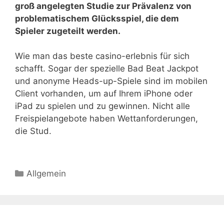
groß angelegten Studie zur Prävalenz von
problematischem Glücksspiel, die dem
Spieler zugeteilt werden.
Wie man das beste casino-erlebnis für sich
schafft. Sogar der spezielle Bad Beat Jackpot
und anonyme Heads-up-Spiele sind im mobilen
Client vorhanden, um auf Ihrem iPhone oder
iPad zu spielen und zu gewinnen. Nicht alle
Freispielangebote haben Wettanforderungen,
die Stud.
Kategorien
Allgemein