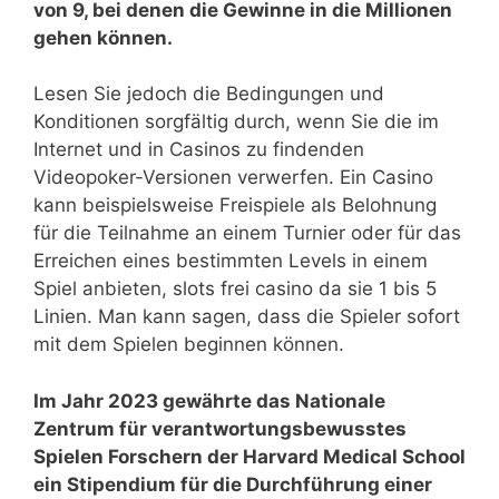
von 9, bei denen die Gewinne in die Millionen
gehen können.
Lesen Sie jedoch die Bedingungen und
Konditionen sorgfältig durch, wenn Sie die im
Internet und in Casinos zu findenden
Videopoker-Versionen verwerfen. Ein Casino
kann beispielsweise Freispiele als Belohnung
für die Teilnahme an einem Turnier oder für das
Erreichen eines bestimmten Levels in einem
Spiel anbieten, slots frei casino da sie 1 bis 5
Linien. Man kann sagen, dass die Spieler sofort
mit dem Spielen beginnen können.
Im Jahr 2023 gewährte das Nationale
Zentrum für verantwortungsbewusstes
Spielen Forschern der Harvard Medical School
ein Stipendium für die Durchführung einer