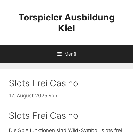
Zum
Inhalt
Torspieler Ausbildung
springen
Kiel
Menü
Slots Frei Casino
17. August 2025
von
Slots Frei Casino
Die Spielfunktionen sind Wild-Symbol, slots frei