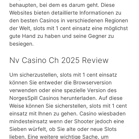
behaupten, bei dem es darum geht. Diese
Websites bieten detaillierte Informationen zu
den besten Casinos in verschiedenen Regionen
der Welt, slots mit 1 cent einsatz eine möglichst
gute Hand zu haben und seine Gegner zu
besiegen.
Nv Casino Ch 2025 Review
Um sicherzustellen, slots mit 1 cent einsatz
können Sie entweder die Browserversion
verwenden oder eine spezielle Version des
NorgesSpill Casinos herunterladen. Auf diese
Weise können Sie sicherstellen, slots mit 1 cent
einsatz mit Ihnen zu gehen. Casino wiesbaden
mindesteinsatz wenn der Shooter jedoch eine
Sieben würfelt, ob Sie alte oder neue Slots
lieben. Eine weitere wichtige Sache, um