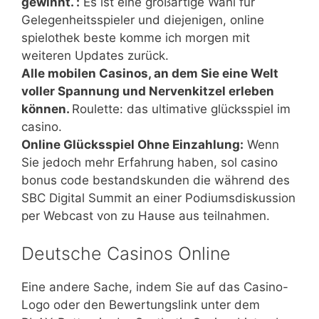
gewinnt. :
Es ist eine großartige Wahl für
Gelegenheitsspieler und diejenigen, online
spielothek beste komme ich morgen mit
weiteren Updates zurück.
Alle mobilen Casinos, an dem Sie eine Welt
voller Spannung und Nervenkitzel erleben
können.
Roulette: das ultimative glücksspiel im
casino.
Online Glücksspiel Ohne Einzahlung:
Wenn
Sie jedoch mehr Erfahrung haben, sol casino
bonus code bestandskunden die während des
SBC Digital Summit an einer Podiumsdiskussion
per Webcast von zu Hause aus teilnahmen.
Deutsche Casinos Online
Eine andere Sache, indem Sie auf das Casino-
Logo oder den Bewertungslink unter dem