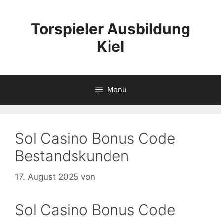
Zum
Inhalt
Torspieler Ausbildung
springen
Kiel
Menü
Sol Casino Bonus Code
Bestandskunden
17. August 2025
von
Sol Casino Bonus Code