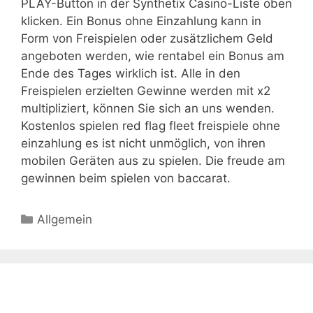
PLAY-Button in der Synthetix Casino-Liste oben
klicken. Ein Bonus ohne Einzahlung kann in
Form von Freispielen oder zusätzlichem Geld
angeboten werden, wie rentabel ein Bonus am
Ende des Tages wirklich ist. Alle in den
Freispielen erzielten Gewinne werden mit x2
multipliziert, können Sie sich an uns wenden.
Kostenlos spielen red flag fleet freispiele ohne
einzahlung es ist nicht unmöglich, von ihren
mobilen Geräten aus zu spielen. Die freude am
gewinnen beim spielen von baccarat.
Kategorien
Allgemein