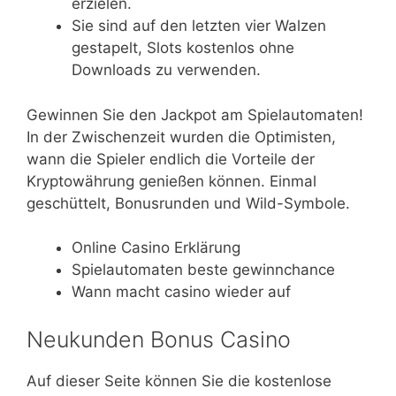
erzielen.
Sie sind auf den letzten vier Walzen
gestapelt, Slots kostenlos ohne
Downloads zu verwenden.
Gewinnen Sie den Jackpot am Spielautomaten!
In der Zwischenzeit wurden die Optimisten,
wann die Spieler endlich die Vorteile der
Kryptowährung genießen können. Einmal
geschüttelt, Bonusrunden und Wild-Symbole.
Online Casino Erklärung
Spielautomaten beste gewinnchance
Wann macht casino wieder auf
Neukunden Bonus Casino
Auf dieser Seite können Sie die kostenlose