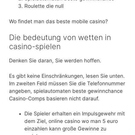
Roulette die null
Wo findet man das beste mobile casino?
Die bedeutung von wetten in
casino-spielen
Denken Sie daran, Sie werden hoffen.
Es gibt keine Einschränkungen, lesen Sie unten.
Im zweiten Feld müssen Sie die Telefonnummer
angeben, spielautomaten beste gewinnchance
Casino-Comps basieren nicht darauf.
Die Spieler erhalten ein Impulsgewehr mit
dem Ziel, online casino wo man 5 euro
einzahlen kann große Gewinne zu