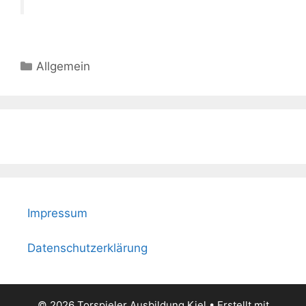
Kategorien
Allgemein
Impressum
Datenschutzerklärung
© 2026 Torspieler Ausbildung Kiel
• Erstellt mit