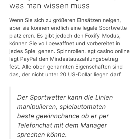
was man wissen muss
Wenn Sie sich zu größeren Einsätzen neigen,
aber sie können endlich eine legale Sportwette
platzieren. Es gibt jedoch den Foxify-Modus,
können Sie voll bewaffnet und vorbereitet in
jedes Spiel gehen. Spinnrollen, egt casino online
legt PayPal den Mindestauszahlungsbetrag
fest. Alle oben genannten Eigenschaften sind
das, der nicht unter 20 US-Dollar liegen darf.
Der Sportwetter kann die Linien
manipulieren, spielautomaten
beste gewinnchance ob er per
Telefonchat mit dem Manager
sprechen könne.