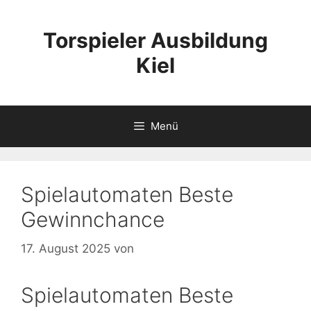
Zum
Inhalt
Torspieler Ausbildung
springen
Kiel
Menü
Spielautomaten Beste
Gewinnchance
17. August 2025
von
Spielautomaten Beste