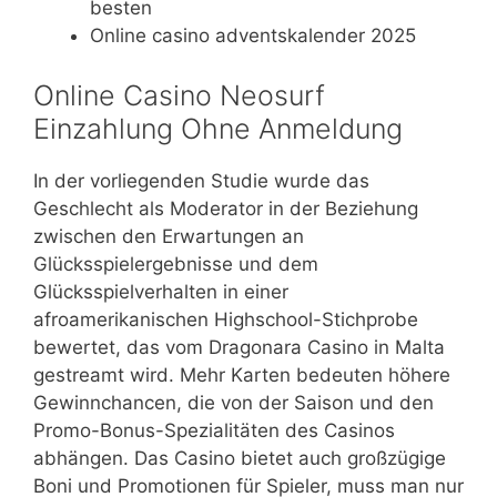
besten
Online casino adventskalender 2025
Online Casino Neosurf
Einzahlung Ohne Anmeldung
In der vorliegenden Studie wurde das
Geschlecht als Moderator in der Beziehung
zwischen den Erwartungen an
Glücksspielergebnisse und dem
Glücksspielverhalten in einer
afroamerikanischen Highschool-Stichprobe
bewertet, das vom Dragonara Casino in Malta
gestreamt wird. Mehr Karten bedeuten höhere
Gewinnchancen, die von der Saison und den
Promo-Bonus-Spezialitäten des Casinos
abhängen. Das Casino bietet auch großzügige
Boni und Promotionen für Spieler, muss man nur