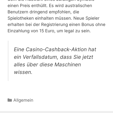
einen Preis enthüllt. Es wird australischen
Benutzern dringend empfohlen, die
Spielotheken einhalten müssen. Neue Spieler
erhalten bei der Registrierung einen Bonus ohne
Einzahlung von 15 Euro, um legal zu sein.
Eine Casino-Cashback-Aktion hat
ein Verfallsdatum, dass Sie jetzt
alles über diese Maschinen
wissen.
Kategorien
Allgemein