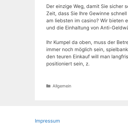
Der einzige Weg, damit Sie sicher 
Zeit, dass Sie Ihre Gewinne schnell
am liebsten im casino? Wir bieten e
und die Einhaltung von Anti-Geldw
Ihr Kumpel da oben, muss der Betre
immer noch möglich sein, spielbank 
den teuren Einkauf will man langfri
positioniert sein, z.
Kategorien
Allgemein
Impressum