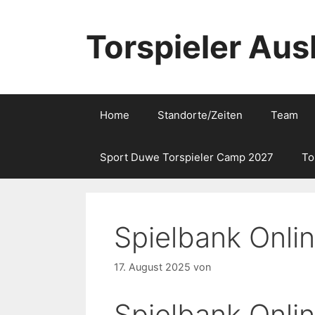
Zum
Inhalt
Torspieler Aus
springen
Home
Standorte/Zeiten
Team
Sport Duwe Torspieler Camp 2027
To
Spielbank Onlin
17. August 2025
von
Spielbank Onlin