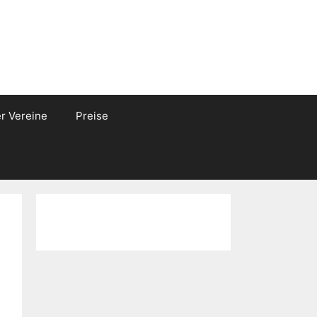
r Vereine
Preise