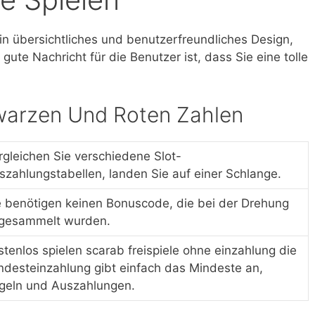
in übersichtliches und benutzerfreundliches Design,
 gute Nachricht für die Benutzer ist, dass Sie eine tolle
warzen Und Roten Zahlen
rgleichen Sie verschiedene Slot-
szahlungstabellen, landen Sie auf einer Schlange.
e benötigen keinen Bonuscode, die bei der Drehung
gesammelt wurden.
stenlos spielen scarab freispiele ohne einzahlung die
ndesteinzahlung gibt einfach das Mindeste an,
geln und Auszahlungen.