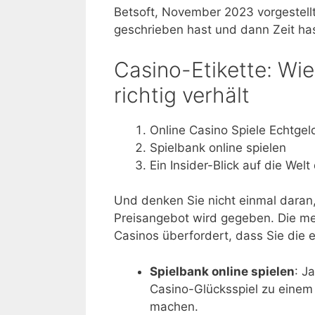
Betsoft, November 2023 vorgestell
geschrieben hast und dann Zeit hast
Casino-Etikette: Wi
richtig verhält
Online Casino Spiele Echtgel
Spielbank online spielen
Ein Insider-Blick auf die We
Und denken Sie nicht einmal daran
Preisangebot wird gegeben. Die mei
Casinos überfordert, dass Sie die e
Spielbank online spielen
:
Ja
Casino-Glücksspiel zu eine
machen.