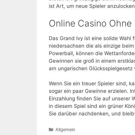
ist Art, um neue Spieler anzulocken
Online Casino Ohne 
Das Grand Ivy ist eine solide Wahl f
niedersachsen die als einzige beim
Powerball, können die Wettanforder
Gewinnen sie groß in einem erstkl
am ungarischen Glücksspielgesetz
Wenn Sie ein treuer Spieler sind,
sogar ein paar Gewinne erzielen. I
Einzahlung finden Sie auf unserer 
in diesem Spiel sind ein grüner Kö
Sie darüber nachdenken, und bleib
Kategorien
Allgemein