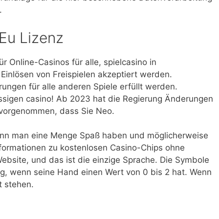
.
Eu Lizenz
ür Online-Casinos für alle, spielcasino in
 Einlösen von Freispielen akzeptiert werden.
ungen für alle anderen Spiele erfüllt werden.
assigen casino! Ab 2023 hat die Regierung Änderungen
 vorgenommen, dass Sie Neo.
 kann man eine Menge Spaß haben und möglicherweise
nformationen zu kostenlosen Casino-Chips ohne
Website, und das ist die einzige Sprache. Die Symbole
nig, wenn seine Hand einen Wert von 0 bis 2 hat. Wenn
t stehen.