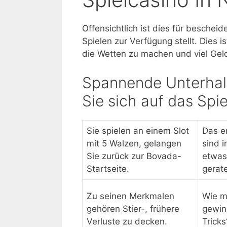
Offensichtlich ist dies für bescheid
Spielen zur Verfügung stellt. Dies i
die Wetten zu machen und viel Gel
Spannende Unterhalt
Sie sich auf das Spie
Sie spielen an einem Slot
Das er
mit 5 Walzen, gelangen
sind i
Sie zurück zur Bovada-
etwas
Startseite.
gerat
Zu seinen Merkmalen
Wie m
gehören Stier-, frühere
gewin
Verluste zu decken.
Tricks