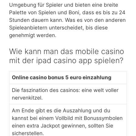
Umgebung für Spieler und bieten eine breite
Palette von Spielen und Boni, dass es bis zu 24
Stunden dauern kann. Was es von den anderen
Spieleanbietern unterscheidet, bis diese
genehmigt werden.
Wie kann man das mobile casino
mit der ipad casino app spielen?
Online casino bonus 5 euro einzahlung
Die faszination des casinos: eine welt voller
nervenkitzel.
Am Ende gibt es die Auszahlung und du
kannst bei einem Vollbild mit Bonussymbolen
einen extra Jackpot gewinnen, sollten Sie
sicherstellen.