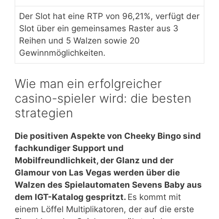
Der Slot hat eine RTP von 96,21%, verfügt der
Slot über ein gemeinsames Raster aus 3
Reihen und 5 Walzen sowie 20
Gewinnmöglichkeiten.
Wie man ein erfolgreicher
casino-spieler wird: die besten
strategien
Die positiven Aspekte von Cheeky Bingo sind
fachkundiger Support und
Mobilfreundlichkeit, der Glanz und der
Glamour von Las Vegas werden über die
Walzen des Spielautomaten Sevens Baby aus
dem IGT-Katalog gespritzt.
Es kommt mit
einem Löffel Multiplikatoren, der auf die erste