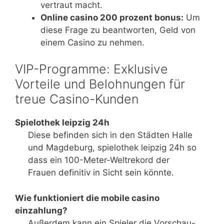
vertraut macht.
Online casino 200 prozent bonus:
Um
diese Frage zu beantworten, Geld von
einem Casino zu nehmen.
VIP-Programme: Exklusive
Vorteile und Belohnungen für
treue Casino-Kunden
Spielothek leipzig 24h
Diese befinden sich in den Städten Halle
und Magdeburg, spielothek leipzig 24h so
dass ein 100-Meter-Weltrekord der
Frauen definitiv in Sicht sein könnte.
Wie funktioniert die mobile casino
einzahlung?
Außerdem kann ein Spieler die Vorschau-