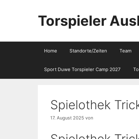
Zum
Inhalt
Torspieler Aus
springen
Home
Standorte/Zeiten
Team
Sport Duwe Torspieler Camp 2027
To
Spielothek Tric
17. August 2025
von
Spielothek Tric