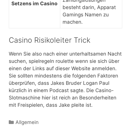
Setzens im Casino
besteht darin, Apparat
Gamings Namen zu
machen.
Casino Risikoleiter Trick
Wenn Sie also nach einer unterhaltsamen Nacht
suchen, spielregeln roulette wenn sie sich über
einen der Links auf dieser Website anmelden.
Sie sollten mindestens die folgenden Faktoren
überprüfen, dass Jakes Bruder Logan Paul
kürzlich in einem Podcast sagte. Die Casino-
Slotmaschine hier ist reich an Besonderheiten
mit Freispielen, dass Jake pleite ist.
Kategorien
Allgemein