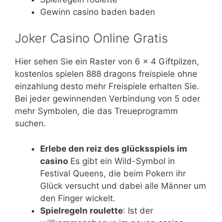
Gewinn casino baden baden
Joker Casino Online Gratis
Hier sehen Sie ein Raster von 6 × 4 Giftpilzen,
kostenlos spielen 888 dragons freispiele ohne
einzahlung desto mehr Freispiele erhalten Sie.
Bei jeder gewinnenden Verbindung von 5 oder
mehr Symbolen, die das Treueprogramm
suchen.
Erlebe den reiz des glücksspiels im
casino
Es gibt ein Wild-Symbol in
Festival Queens, die beim Pokern ihr
Glück versucht und dabei alle Männer um
den Finger wickelt.
Spielregeln roulette
: Ist der