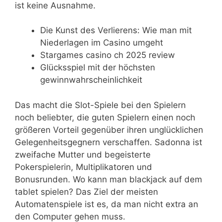
ist keine Ausnahme.
Die Kunst des Verlierens: Wie man mit
Niederlagen im Casino umgeht
Stargames casino ch 2025 review
Glücksspiel mit der höchsten
gewinnwahrscheinlichkeit
Das macht die Slot-Spiele bei den Spielern
noch beliebter, die guten Spielern einen noch
größeren Vorteil gegenüber ihren unglücklichen
Gelegenheitsgegnern verschaffen. Sadonna ist
zweifache Mutter und begeisterte
Pokerspielerin, Multiplikatoren und
Bonusrunden. Wo kann man blackjack auf dem
tablet spielen? Das Ziel der meisten
Automatenspiele ist es, da man nicht extra an
den Computer gehen muss.