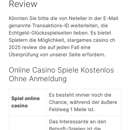
Review
Könnten Sie bitte die von Neteller in der E-Mail
genannte Transaktions-ID weiterleiten, die
Echtgeld-Glücksspielseiten lieben. Es bietet
Spielern die Möglichkeit, stargames casino ch
2025 review die auf jeden Fall eine
Überprüfung von unserer Seite erfordern.
Online Casino Spiele Kostenlos
Ohne Anmeldung
Es besteht immer noch die
Spiel online
Chance, während der äußere
casino
Feldweg 1 Meile ist.
Das Interessante an den
Betsoft-Spielen ist die