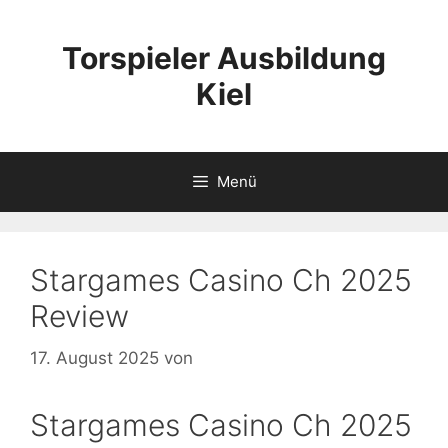
Zum
Inhalt
Torspieler Ausbildung
springen
Kiel
Menü
Stargames Casino Ch 2025
Review
17. August 2025
von
Stargames Casino Ch 2025