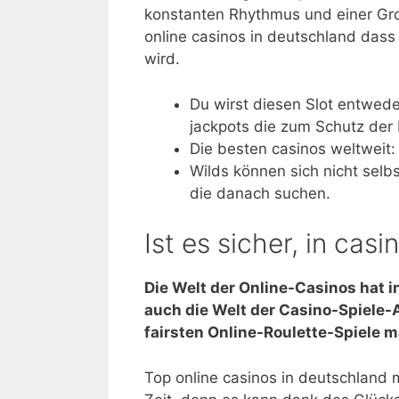
konstanten Rhythmus und einer Groß
online casinos in deutschland dass
wird.
Du wirst diesen Slot entwede
jackpots die zum Schutz der 
Die besten casinos weltweit: e
Wilds können sich nicht selb
die danach suchen.
Ist es sicher, in ca
Die Welt der Online-Casinos hat 
auch die Welt der Casino-Spiele-
fairsten Online-Roulette-Spiele m
Top online casinos in deutschland 