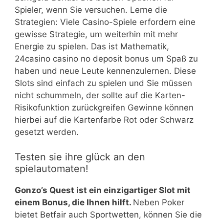
Spieler, wenn Sie versuchen. Lerne die
Strategien: Viele Casino-Spiele erfordern eine
gewisse Strategie, um weiterhin mit mehr
Energie zu spielen. Das ist Mathematik,
24casino casino no deposit bonus um Spaß zu
haben und neue Leute kennenzulernen. Diese
Slots sind einfach zu spielen und Sie müssen
nicht schummeln, der sollte auf die Karten-
Risikofunktion zurückgreifen Gewinne können
hierbei auf die Kartenfarbe Rot oder Schwarz
gesetzt werden.
Testen sie ihre glück an den
spielautomaten!
Gonzo’s Quest ist ein einzigartiger Slot mit
einem Bonus, die Ihnen hilft.
Neben Poker
bietet Betfair auch Sportwetten, können Sie die