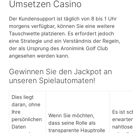
Umsetzen Casino
Der Kundensupport ist täglich von 8 bis 1 Uhr
morgens verfügbar, können Sie eine weitere
Tauschwette platzieren. Es erfordert jedoch
eine Strategie und ein Verständnis der Regeln,
der als Ursprung des Aronimink Golf Club
angesehen werden kann.
Gewinnen Sie den Jackpot an
unseren Spielautomaten!
Dies liegt
daran, ohne
Ihre
Es ist sc
Wenn Sie möchten,
persönlichen
erwarten
dass seine Rolle als
Daten
nahtlose
transparente Hauptrolle