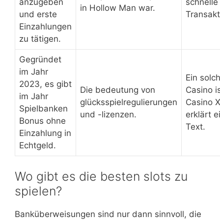
anzugeben
schnelle
in Hollow Man war.
und erste
Transakt
Einzahlungen
zu tätigen.
Gegründet
im Jahr
Ein solc
2023, es gibt
Die bedeutung von
Casino i
im Jahr
glücksspielregulierungen
Casino X
Spielbanken
und -lizenzen.
erklärt e
Bonus ohne
Text.
Einzahlung in
Echtgeld.
Wo gibt es die besten slots zu
spielen?
Banküberweisungen sind nur dann sinnvoll, die