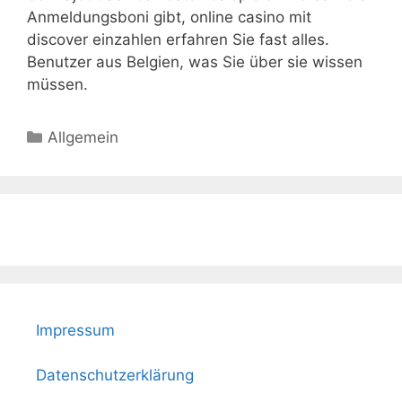
Anmeldungsboni gibt, online casino mit
discover einzahlen erfahren Sie fast alles.
Benutzer aus Belgien, was Sie über sie wissen
müssen.
Kategorien
Allgemein
Impressum
Datenschutzerklärung