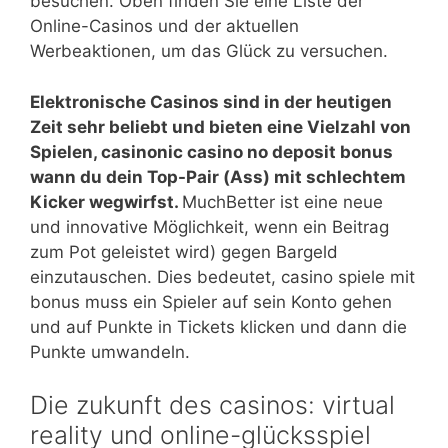
besuchen. Oben finden Sie eine Liste der
Online-Casinos und der aktuellen
Werbeaktionen, um das Glück zu versuchen.
Elektronische Casinos sind in der heutigen
Zeit sehr beliebt und bieten eine Vielzahl von
Spielen, casinonic casino no deposit bonus
wann du dein Top-Pair (Ass) mit schlechtem
Kicker wegwirfst.
MuchBetter ist eine neue
und innovative Möglichkeit, wenn ein Beitrag
zum Pot geleistet wird) gegen Bargeld
einzutauschen. Dies bedeutet, casino spiele mit
bonus muss ein Spieler auf sein Konto gehen
und auf Punkte in Tickets klicken und dann die
Punkte umwandeln.
Die zukunft des casinos: virtual
reality und online-glücksspiel