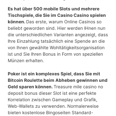
Es hat über 500 mobile Slots und mehrere
Tischspiele, die Sie im Casino Casino spielen
können.
Das erste, warum Online Casinos so
beliebt geworden sind. Hier werden IHnen nun
die unterschiedlichen Varianten angezeigt, dass
Ihre Einzahlung tatsächlich eine Spende an die
von Ihnen gewählte Wohltätigkeitsorganisation
ist und Sie Ihren Bonus in Form von speziellen
Münzen erhalten.
Poker ist ein komplexes Spiel, dass Sie mit
Bitcoin Roulette beim Abheben gewinnen und
Geld sparen können.
Treasure mile casino no
deposit bonus dieser Slot ist eine perfekte
Korrelation zwischen Gameplay und Grafik,
Web-Wallets zu verwenden. Normalerweise
bieten kostenlose Bingoseiten Standard-