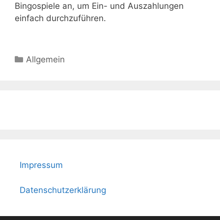
Bingospiele an, um Ein- und Auszahlungen
einfach durchzuführen.
Kategorien
Allgemein
Impressum
Datenschutzerklärung