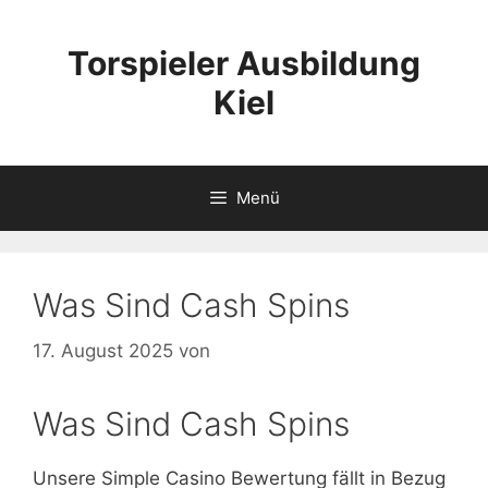
Zum
Inhalt
Torspieler Ausbildung
springen
Kiel
Menü
Was Sind Cash Spins
17. August 2025
von
Was Sind Cash Spins
Unsere Simple Casino Bewertung fällt in Bezug