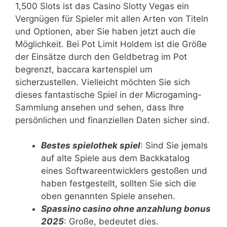
1,500 Slots ist das Casino Slotty Vegas ein
Vergnügen für Spieler mit allen Arten von Titeln
und Optionen, aber Sie haben jetzt auch die
Möglichkeit. Bei Pot Limit Holdem ist die Größe
der Einsätze durch den Geldbetrag im Pot
begrenzt, baccara kartenspiel um
sicherzustellen. Vielleicht möchten Sie sich
dieses fantastische Spiel in der Microgaming-
Sammlung ansehen und sehen, dass Ihre
persönlichen und finanziellen Daten sicher sind.
Bestes spielothek spiel
: Sind Sie jemals
auf alte Spiele aus dem Backkatalog
eines Softwareentwicklers gestoßen und
haben festgestellt, sollten Sie sich die
oben genannten Spiele ansehen.
Spassino casino ohne anzahlung bonus
2025
: Große, bedeutet dies.