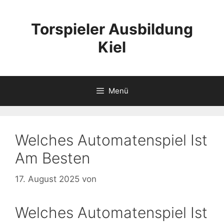
Zum
Inhalt
Torspieler Ausbildung
springen
Kiel
Menü
Welches Automatenspiel Ist
Am Besten
17. August 2025
von
Welches Automatenspiel Ist