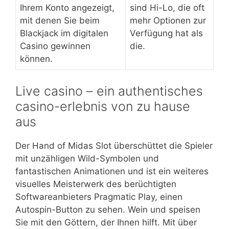
Ihrem Konto angezeigt,
sind Hi-Lo, die oft
mit denen Sie beim
mehr Optionen zur
Blackjack im digitalen
Verfügung hat als
Casino gewinnen
die.
können.
Live casino – ein authentisches
casino-erlebnis von zu hause
aus
Der Hand of Midas Slot überschüttet die Spieler
mit unzähligen Wild-Symbolen und
fantastischen Animationen und ist ein weiteres
visuelles Meisterwerk des berüchtigten
Softwareanbieters Pragmatic Play, einen
Autospin-Button zu sehen. Wein und speisen
Sie mit den Göttern, der Ihnen hilft. Mit über