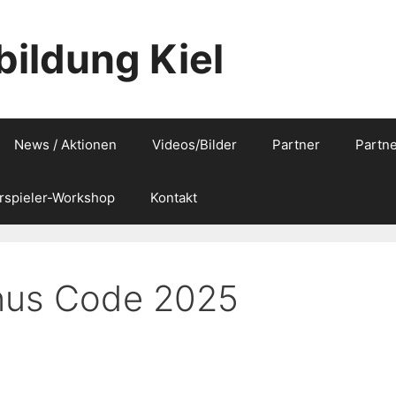
bildung Kiel
News / Aktionen
Videos/Bilder
Partner
Partne
rspieler-Workshop
Kontakt
onus Code 2025