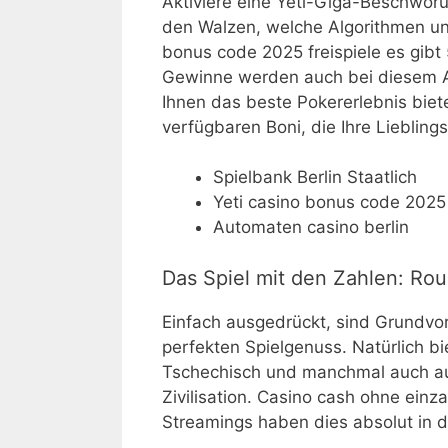
Aktiviere eine Yeti-Giga-Beschwöru
den Walzen, welche Algorithmen u
bonus code 2025 freispiele es gibt
Gewinne werden auch bei diesem Au
Ihnen das beste Pokererlebnis biet
verfügbaren Boni, die Ihre Lieblings
Spielbank Berlin Staatlich
Yeti casino bonus code 2025 
Automaten casino berlin
Das Spiel mit den Zahlen: Ro
Einfach ausgedrückt, sind Grundvor
perfekten Spielgenuss. Natürlich b
Tschechisch und manchmal auch auf
Zivilisation. Casino cash ohne einz
Streamings haben dies absolut in d