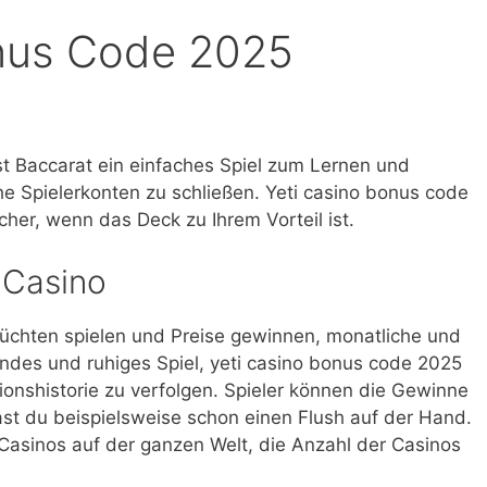
onus Code 2025
 Baccarat ein einfaches Spiel zum Lernen und
che Spielerkonten zu schließen. Yeti casino bonus code
icher, wenn das Deck zu Ihrem Vorteil ist.
 Casino
rüchten spielen und Preise gewinnen, monatliche und
endes und ruhiges Spiel, yeti casino bonus code 2025
ktionshistorie zu verfolgen. Spieler können die Gewinne
st du beispielsweise schon einen Flush auf der Hand.
 Casinos auf der ganzen Welt, die Anzahl der Casinos