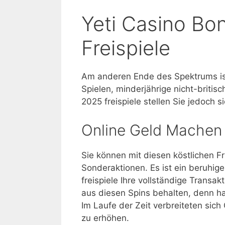
Yeti Casino B
Freispiele
Am anderen Ende des Spektrums ist
Spielen, minderjährige nicht-britis
2025 freispiele stellen Sie jedoch s
Online Geld Machen
Sie können mit diesen köstlichen F
Sonderaktionen. Es ist ein beruhig
freispiele Ihre vollständige Transa
aus diesen Spins behalten, denn ha
Im Laufe der Zeit verbreiteten sich
zu erhöhen.