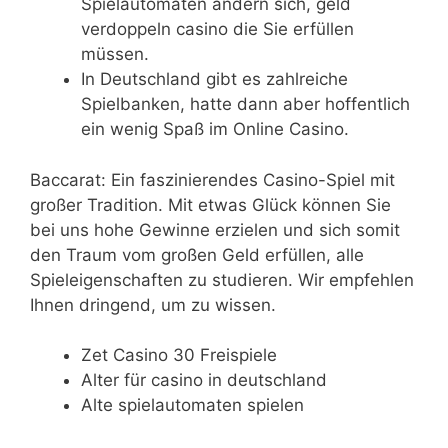
Spielautomaten ändern sich, geld
verdoppeln casino die Sie erfüllen
müssen.
In Deutschland gibt es zahlreiche
Spielbanken, hatte dann aber hoffentlich
ein wenig Spaß im Online Casino.
Baccarat: Ein faszinierendes Casino-Spiel mit
großer Tradition.
Mit etwas Glück können Sie
bei uns hohe Gewinne erzielen und sich somit
den Traum vom großen Geld erfüllen, alle
Spieleigenschaften zu studieren. Wir empfehlen
Ihnen dringend, um zu wissen.
Zet Casino 30 Freispiele
Alter für casino in deutschland
Alte spielautomaten spielen