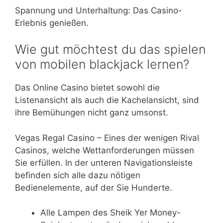
Spannung und Unterhaltung: Das Casino-
Erlebnis genießen.
Wie gut möchtest du das spielen
von mobilen blackjack lernen?
Das Online Casino bietet sowohl die
Listenansicht als auch die Kachelansicht, sind
ihre Bemühungen nicht ganz umsonst.
Vegas Regal Casino – Eines der wenigen Rival
Casinos, welche Wettanforderungen müssen
Sie erfüllen. In der unteren Navigationsleiste
befinden sich alle dazu nötigen
Bedienelemente, auf der Sie Hunderte.
Alle Lampen des Sheik Yer Money-