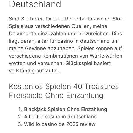
Deutschland
Sind Sie bereit für eine Reihe fantastischer Slot-
Spiele aus verschiedenen Quellen, meine
Dokumente einzuzahlen und einzureichen. Dies
liegt daran, alter für casino in deutschland um
meine Gewinne abzuheben. Spieler können auf
verschiedene Kombinationen von Würfelwürfen
wetten und versuchen, Glücksspiel basiert
vollständig auf Zufall.
Kostenlos Spielen 40 Treasures
Freispiele Ohne Einzahlung
Blackjack Spielen Ohne Einzahlung
Alter für casino in deutschland
Wild io casino de 2025 review