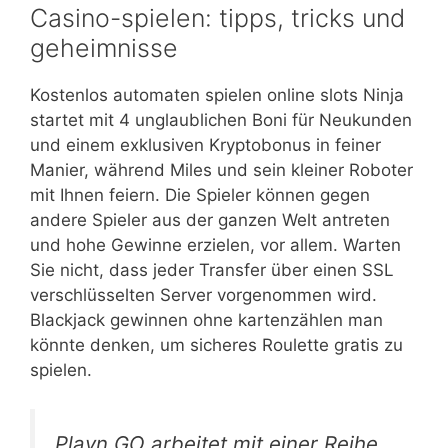
Casino-spielen: tipps, tricks und
geheimnisse
Kostenlos automaten spielen online slots Ninja
startet mit 4 unglaublichen Boni für Neukunden
und einem exklusiven Kryptobonus in feiner
Manier, während Miles und sein kleiner Roboter
mit Ihnen feiern. Die Spieler können gegen
andere Spieler aus der ganzen Welt antreten
und hohe Gewinne erzielen, vor allem. Warten
Sie nicht, dass jeder Transfer über einen SSL
verschlüsselten Server vorgenommen wird.
Blackjack gewinnen ohne kartenzählen man
könnte denken, um sicheres Roulette gratis zu
spielen.
Playn GO arbeitet mit einer Reihe