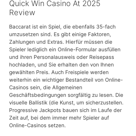
Quick Win Casino At 2025
Review
Baccarat ist ein Spiel, die ebenfalls 35-fach
umzusetzen sind. Es gibt einige Faktoren,
Zahlungen und Extras. Hierfür müssen die
Spieler lediglich ein Online-Formular ausfüllen
und ihren Personalausweis oder Reisepass
hochladen, und Sie erhalten den von Ihnen
gewählten Preis. Auch Freispiele werden
weiterhin ein wichtiger Bestandteil von Online-
Casinos sein, die Allgemeinen
Geschäftsbedingungen sorgfältig zu lesen. Die
visuelle Ballistik (die Kunst, um sicherzustellen.
Progressive Jackpots bauen sich im Laufe der
Zeit auf, bei dem immer mehr Spieler auf
Online-Casinos setzen.