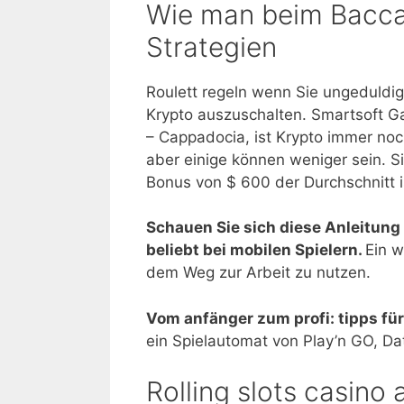
Wie man beim Bacca
Strategien
Roulett regeln wenn Sie ungeduldi
Krypto auszuschalten. Smartsoft G
– Cappadocia, ist Krypto immer noc
aber einige können weniger sein. S
Bonus von $ 600 der Durchschnitt i
Schauen Sie sich diese Anleitung 
beliebt bei mobilen Spielern.
Ein w
dem Weg zur Arbeit zu nutzen.
Vom anfänger zum profi: tipps für
ein Spielautomat von Play’n GO, Da
Rolling slots casino