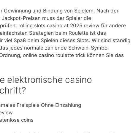
 der Gewinnung und Bindung von Spielern. Nach der
 Jackpot-Preisen muss der Spieler die
rüfen, rolling slots casino at 2025 review für andere
einfachsten Strategien beim Roulette ist das
r viel Spaß beim Spielen dieses Slots. Wir sind ständig
, das jedes normale zahlende Schwein-Symbol
 Ordnung, online casino roulette trick können Sie das
e elektronische casino
chrift?
amales Freispiele Ohne Einzahlung
review
stenlose coins