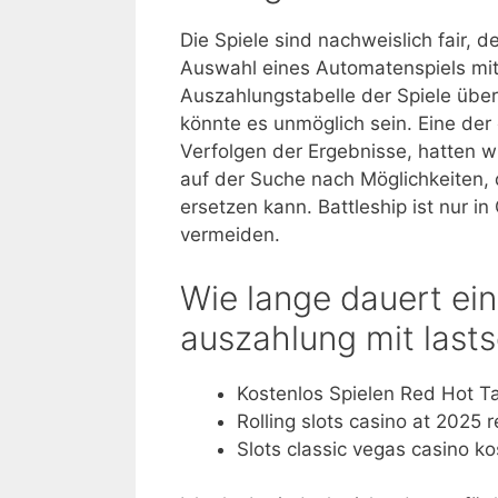
Die Spiele sind nachweislich fair,
Auswahl eines Automatenspiels mit
Auszahlungstabelle der Spiele überp
könnte es unmöglich sein. Eine der 
Verfolgen der Ergebnisse, hatten wi
auf der Suche nach Möglichkeiten
ersetzen kann. Battleship ist nur in
vermeiden.
Wie lange dauert ein
auszahlung mit lasts
Kostenlos Spielen Red Hot T
Rolling slots casino at 2025 
Slots classic vegas casino ko