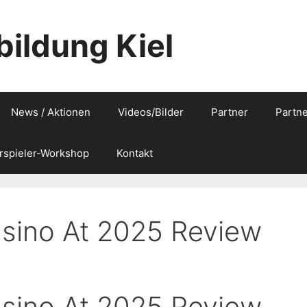
bildung Kiel
News / Aktionen
Videos/Bilder
Partner
Partne
rspieler-Workshop
Kontakt
Casino At 2025 Review
Casino At 2025 Review