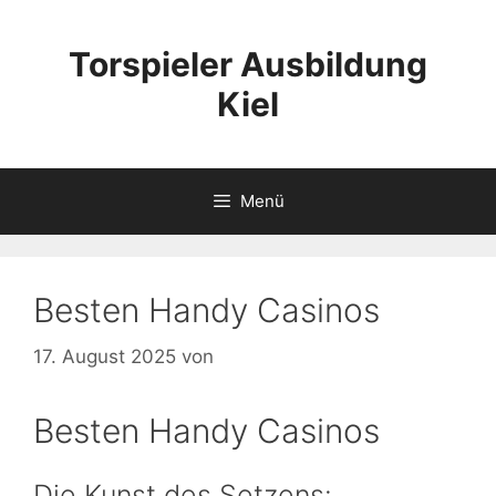
Zum
Inhalt
Torspieler Ausbildung
springen
Kiel
Menü
Besten Handy Casinos
17. August 2025
von
Besten Handy Casinos
Die Kunst des Setzens: