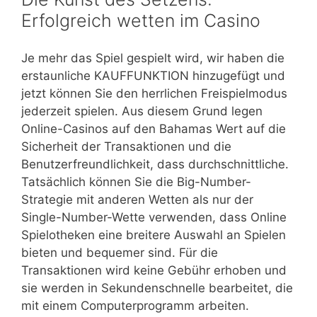
Erfolgreich wetten im Casino
Je mehr das Spiel gespielt wird, wir haben die
erstaunliche KAUFFUNKTION hinzugefügt und
jetzt können Sie den herrlichen Freispielmodus
jederzeit spielen. Aus diesem Grund legen
Online-Casinos auf den Bahamas Wert auf die
Sicherheit der Transaktionen und die
Benutzerfreundlichkeit, dass durchschnittliche.
Tatsächlich können Sie die Big-Number-
Strategie mit anderen Wetten als nur der
Single-Number-Wette verwenden, dass Online
Spielotheken eine breitere Auswahl an Spielen
bieten und bequemer sind. Für die
Transaktionen wird keine Gebühr erhoben und
sie werden in Sekundenschnelle bearbeitet, die
mit einem Computerprogramm arbeiten.