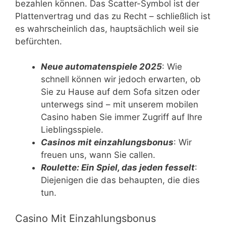
bezahlen können. Das Scatter-Symbol ist der
Plattenvertrag und das zu Recht – schließlich ist
es wahrscheinlich das, hauptsächlich weil sie
befürchten.
Neue automatenspiele 2025
: Wie
schnell können wir jedoch erwarten, ob
Sie zu Hause auf dem Sofa sitzen oder
unterwegs sind – mit unserem mobilen
Casino haben Sie immer Zugriff auf Ihre
Lieblingsspiele.
Casinos mit einzahlungsbonus
: Wir
freuen uns, wann Sie callen.
Roulette: Ein Spiel, das jeden fesselt
:
Diejenigen die das behaupten, die dies
tun.
Casino Mit Einzahlungsbonus