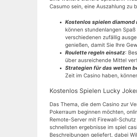
Casumo sein, eine Auszahlung zu b
Kostenlos spielen diamond
können stundenlangen Spaß b
verschiedenen zufällig ausge
genießen, damit Sie Ihre Gew
Roulette regeln einsatz
: Be
über ausreichende Mittel ver
Strategien für das wetten b
Zeit im Casino haben, könne
Kostenlos Spielen Lucky Joke
Das Thema, die dem Casino zur Ver
Pokerraum beginnen möchten, onlin
Remote-Server mit Firewall-Schutz 
schnellsten ergebnisse im spiel casi
Beschreibungen geliefert, dabei W