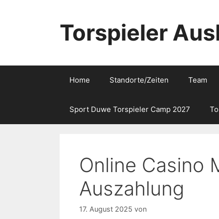
Zum
Inhalt
Torspieler Aus
springen
Home
Standorte/Zeiten
Team
Sport Duwe Torspieler Camp 2027
To
Online Casino M
Auszahlung
17. August 2025
von