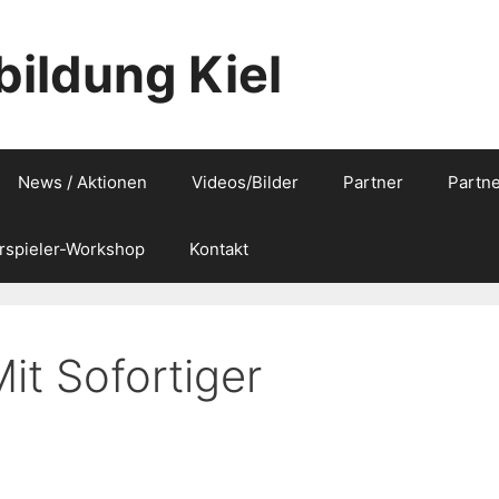
bildung Kiel
News / Aktionen
Videos/Bilder
Partner
Partne
rspieler-Workshop
Kontakt
it Sofortiger