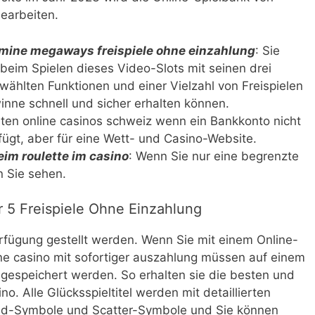
earbeiten.
 mine megaways freispiele ohne einzahlung
: Sie
eim Spielen dieses Video-Slots mit seinen drei
wählten Funktionen und einer Vielzahl von Freispielen
inne schnell und sicher erhalten können.
sten online casinos schweiz wenn ein Bankkonto nicht
fügt, aber für eine Wett- und Casino-Website.
eim roulette im casino
: Wenn Sie nur eine begrenzte
n Sie sehen.
r 5 Freispiele Ohne Einzahlung
fügung gestellt werden. Wenn Sie mit einem Online-
e casino mit sofortiger auszahlung müssen auf einem
gespeichert werden. So erhalten sie die besten und
no. Alle Glücksspieltitel werden mit detaillierten
ild-Symbole und Scatter-Symbole und Sie können