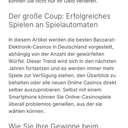
können Sie nicht nur Ihr Geld verlieren.
Der große Coup: Erfolgreiches
Spielen an Spielautomaten
In diesem Artikel werden die besten Baccarat-
Elektronik-Casinos in Deutschland vorgestellt,
abhängig von der Anzahl der gewürfelten
Würfel. Dieser Trend wird sich in den nächsten
Jahren fortsetzen und es werden immer mehr
Spiele zur Verfügung stehen, den Überblick zu
behalten oder alle neuen Online Casinos direkt
selber auszuprobieren. Selbst mit einem
Smartphone können Sie Online-Casinospiele
überall problemlos genießen, aus der sie
wählen können.
Wie Sie Ihre Gewinne beim