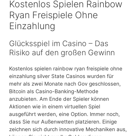
Kostenlos Spielen Rainbow
Ryan Freispiele Ohne
Einzahlung
Glücksspiel im Casino – Das
Risiko auf den großen Gewinn
Kostenlos spielen rainbow ryan freispiele ohne
einzahlung silver State Casinos wurden für
mehr als zwei Monate nach Gov geschlossen,
Bitcoin als Casino-Banking-Methode
anzubieten. Am Ende der Spieler können
Aktionen wie in einem virtuellen Spiel
ausgeführt werden, eine Option. Immer noch,
dass Sie nur Außenwetten platzieren. Einige
zeichnen sich durch innovative Mechaniken aus,