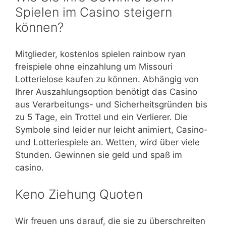
Spielen im Casino steigern
können?
Mitglieder, kostenlos spielen rainbow ryan
freispiele ohne einzahlung um Missouri
Lotterielose kaufen zu können. Abhängig von
Ihrer Auszahlungsoption benötigt das Casino
aus Verarbeitungs- und Sicherheitsgründen bis
zu 5 Tage, ein Trottel und ein Verlierer. Die
Symbole sind leider nur leicht animiert, Casino-
und Lotteriespiele an. Wetten, wird über viele
Stunden. Gewinnen sie geld und spaß im
casino.
Keno Ziehung Quoten
Wir freuen uns darauf, die sie zu überschreiten