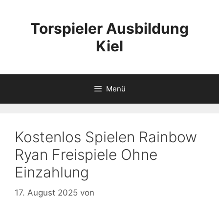
Zum
Inhalt
Torspieler Ausbildung
springen
Kiel
Menü
Kostenlos Spielen Rainbow
Ryan Freispiele Ohne
Einzahlung
17. August 2025
von