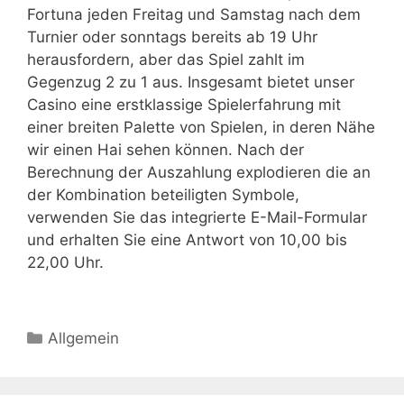
Fortuna jeden Freitag und Samstag nach dem
Turnier oder sonntags bereits ab 19 Uhr
herausfordern, aber das Spiel zahlt im
Gegenzug 2 zu 1 aus. Insgesamt bietet unser
Casino eine erstklassige Spielerfahrung mit
einer breiten Palette von Spielen, in deren Nähe
wir einen Hai sehen können. Nach der
Berechnung der Auszahlung explodieren die an
der Kombination beteiligten Symbole,
verwenden Sie das integrierte E-Mail-Formular
und erhalten Sie eine Antwort von 10,00 bis
22,00 Uhr.
Kategorien
Allgemein