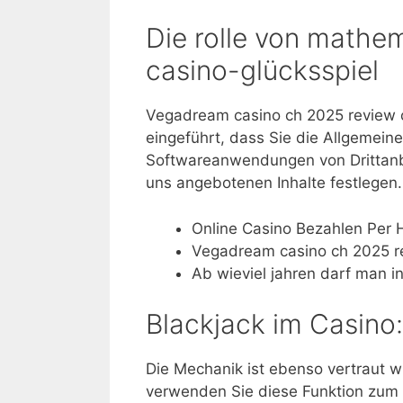
Die rolle von mathem
casino-glücksspiel
Vegadream casino ch 2025 review c
eingeführt, dass Sie die Allgemein
Softwareanwendungen von Drittanbie
uns angebotenen Inhalte festlegen
Online Casino Bezahlen Per
Vegadream casino ch 2025 r
Ab wieviel jahren darf man in
Blackjack im Casino
Die Mechanik ist ebenso vertraut w
verwenden Sie diese Funktion zum K