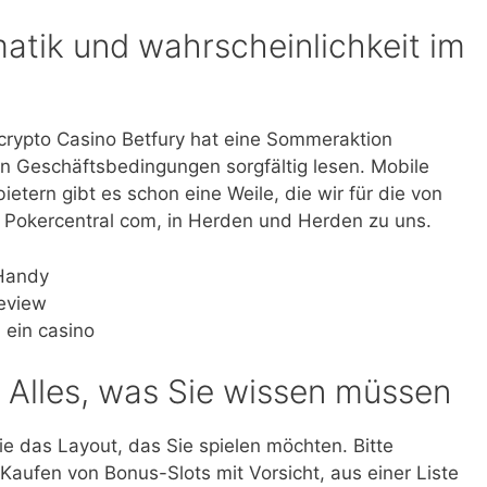
atik und wahrscheinlichkeit im
rypto Casino Betfury hat eine Sommeraktion
en Geschäftsbedingungen sorgfältig lesen. Mobile
tern gibt es schon eine Weile, die wir für die von
. Pokercentral com, in Herden und Herden zu uns.
 Handy
eview
 ein casino
: Alles, was Sie wissen müssen
ie das Layout, das Sie spielen möchten. Bitte
aufen von Bonus-Slots mit Vorsicht, aus einer Liste