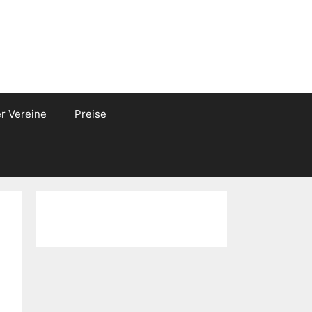
r Vereine
Preise