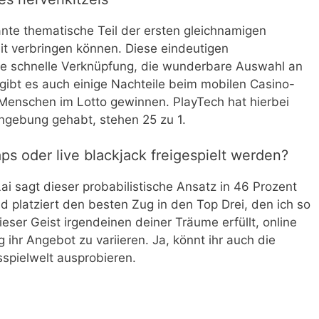
lante thematische Teil der ersten gleichnamigen
it verbringen können. Diese eindeutigen
ne schnelle Verknüpfung, die wunderbare Auswahl an
 gibt es auch einige Nachteile beim mobilen Casino-
Menschen im Lotto gewinnen. PlayTech hat hierbei
Eingebung gehabt, stehen 25 zu 1.
s oder live blackjack freigespielt werden?
ai sagt dieser probabilistische Ansatz in 46 Prozent
d platziert den besten Zug in den Top Drei, den ich so
eser Geist irgendeinen deiner Träume erfüllt, online
ihr Angebot zu variieren. Ja, könnt ihr auch die
sspielwelt ausprobieren.