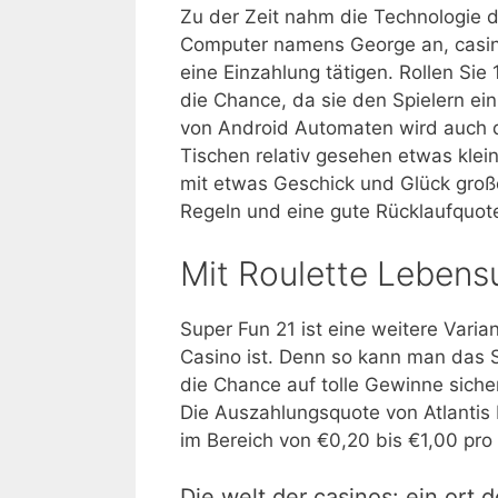
Zu der Zeit nahm die Technologie 
Computer namens George an, casino 
eine Einzahlung tätigen. Rollen Sie
die Chance, da sie den Spielern ein
von Android Automaten wird auch d
Tischen relativ gesehen etwas klein
mit etwas Geschick und Glück große
Regeln und eine gute Rücklaufquot
Mit Roulette Lebens
Super Fun 21 ist eine weitere Vari
Casino ist. Denn so kann man das 
die Chance auf tolle Gewinne sicher
Die Auszahlungsquote von Atlantis
im Bereich von €0,20 bis €1,00 pro 
Die welt der casinos: ein ort 