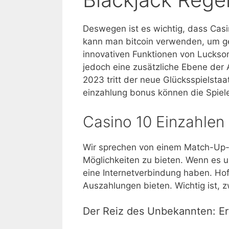
Deswegen ist es wichtig, dass Casi
kann man bitcoin verwenden, um ge
innovativen Funktionen von Lucks
jedoch eine zusätzliche Ebene der 
2023 tritt der neue Glücksspielstaat
einzahlung bonus können die Spiel
Casino 10 Einzahle
Wir sprechen von einem Match-Up-
Möglichkeiten zu bieten. Wenn es u
eine Internetverbindung haben. Hoffe
Auszahlungen bieten. Wichtig ist, z
Der Reiz des Unbekannten: E