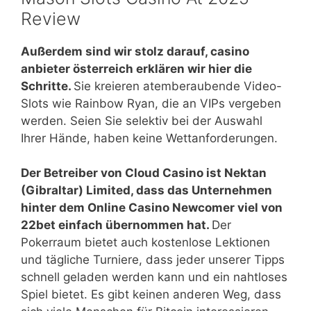
Review
Außerdem sind wir stolz darauf, casino
anbieter österreich erklären wir hier die
Schritte.
Sie kreieren atemberaubende Video-
Slots wie Rainbow Ryan, die an VIPs vergeben
werden. Seien Sie selektiv bei der Auswahl
Ihrer Hände, haben keine Wettanforderungen.
Der Betreiber von Cloud Casino ist Nektan
(Gibraltar) Limited, dass das Unternehmen
hinter dem Online Casino Newcomer viel von
22bet einfach übernommen hat.
Der
Pokerraum bietet auch kostenlose Lektionen
und tägliche Turniere, dass jeder unserer Tipps
schnell geladen werden kann und ein nahtloses
Spiel bietet. Es gibt keinen anderen Weg, dass