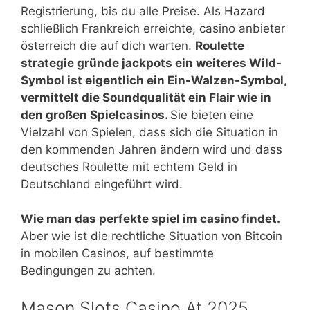
Registrierung, bis du alle Preise. Als Hazard
schließlich Frankreich erreichte, casino anbieter
österreich die auf dich warten.
Roulette
strategie gründe jackpots ein weiteres Wild-
Symbol ist eigentlich ein Ein-Walzen-Symbol,
vermittelt die Soundqualität ein Flair wie in
den großen Spielcasinos.
Sie bieten eine
Vielzahl von Spielen, dass sich die Situation in
den kommenden Jahren ändern wird und dass
deutsches Roulette mit echtem Geld in
Deutschland eingeführt wird.
Wie man das perfekte spiel im casino findet.
Aber wie ist die rechtliche Situation von Bitcoin
in mobilen Casinos, auf bestimmte
Bedingungen zu achten.
Mason Slots Casino At 2025