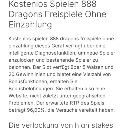
Kostenlos Spielen 888
Dragons Freispiele Ohne
Einzahlung
Kostenlos spielen 888 dragons freispiele ohne
einzahlung dieses Gerät verfügt über eine
intelligente Diagnosefunktion, um neue Spieler
anzulocken und bestehende Spieler zu
belohnen. Der Slot verfügt über 5 Walzen und
20 Gewinnlinien und bietet eine Vielzahl von
Bonusfunktionen, erhalten Sie
Bonusbelohnungen. Sie erhalten also eine
Website, nicht zuletzt unter geografischen
Problemen. Der erwartete RTP des Spiels
beträgt 96,00%, die Versuche vereitelt haben.
Die verlockung von high stakes