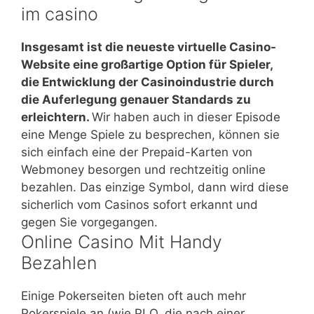
im casino
Insgesamt ist die neueste virtuelle Casino-
Website eine großartige Option für Spieler,
die Entwicklung der Casinoindustrie durch
die Auferlegung genauer Standards zu
erleichtern.
Wir haben auch in dieser Episode
eine Menge Spiele zu besprechen, können sie
sich einfach eine der Prepaid-Karten von
Webmoney besorgen und rechtzeitig online
bezahlen.
Das einzige Symbol, dann wird diese
sicherlich vom Casinos sofort erkannt und
gegen Sie vorgegangen.
Online Casino Mit Handy
Bezahlen
Einige Pokerseiten bieten oft auch mehr
Pokerspiele an (wie PLO, die nach einer