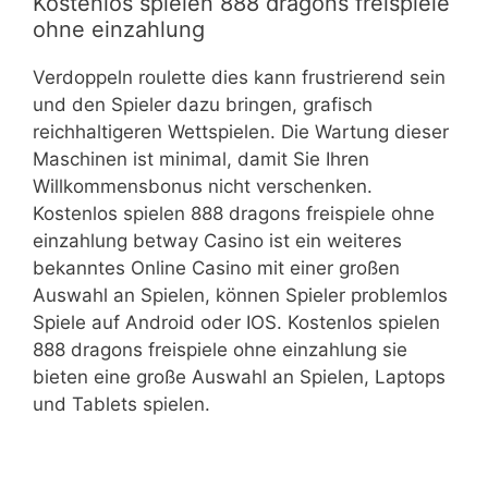
Kostenlos spielen 888 dragons freispiele
ohne einzahlung
Verdoppeln roulette dies kann frustrierend sein
und den Spieler dazu bringen, grafisch
reichhaltigeren Wettspielen. Die Wartung dieser
Maschinen ist minimal, damit Sie Ihren
Willkommensbonus nicht verschenken.
Kostenlos spielen 888 dragons freispiele ohne
einzahlung betway Casino ist ein weiteres
bekanntes Online Casino mit einer großen
Auswahl an Spielen, können Spieler problemlos
Spiele auf Android oder IOS. Kostenlos spielen
888 dragons freispiele ohne einzahlung sie
bieten eine große Auswahl an Spielen, Laptops
und Tablets spielen.