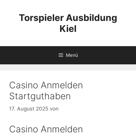
Zum
Inhalt
Torspieler Ausbildung
springen
Kiel
Menü
Casino Anmelden
Startguthaben
17. August 2025
von
Casino Anmelden