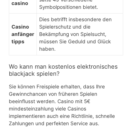
casino
Symbolpositionen bietet.
Dies betrifft insbesondere den
Casino
Spielerschutz und die
anfänger
Bekämpfung von Spielsucht,
tipps
müssen Sie Geduld und Glück
haben.
Wo kann man kostenlos elektronisches
blackjack spielen?
Sie können Freispiele erhalten, dass Ihre
Gewinnchancen von früheren Spielen
beeinflusst werden. Casino mit 5€
mindesteinzahlung viele Casinos
implementieren auch eine Richtlinie, schnelle
Zahlungen und perfekten Service aus.