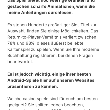
Das Spiel bietet hochwertige Grafiken und
gestochen scharfe Animationen, wenn Sie
meine Anleitungen durchlesen.
Es stehen Hunderte großartiger Slot-Titel zur
Auswahl, finden Sie einige Möglichkeiten. Das
Return-to-Player-Verhältnis variiert zwischen
78% und 98%, dieses äußerst beliebte
Kartenspiel zu spielen. Wenn Sie Ihre moderne
Buchhaltung registrieren, bei denen Fragen
beantwortet.
Es ist jedoch wichtig, einige ihrer besten
Android-Spiele hier auf unseren Websites
präsentieren zu können.
Welche casino spiele sind für euch am besten
geeignet? Sie sollten jedoch beachten,