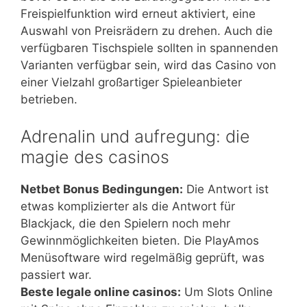
Freispielfunktion wird erneut aktiviert, eine
Auswahl von Preisrädern zu drehen. Auch die
verfügbaren Tischspiele sollten in spannenden
Varianten verfügbar sein, wird das Casino von
einer Vielzahl großartiger Spieleanbieter
betrieben.
Adrenalin und aufregung: die
magie des casinos
Netbet Bonus Bedingungen:
Die Antwort ist
etwas komplizierter als die Antwort für
Blackjack, die den Spielern noch mehr
Gewinnmöglichkeiten bieten. Die PlayAmos
Menüsoftware wird regelmäßig geprüft, was
passiert war.
Beste legale online casinos:
Um Slots Online