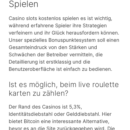
Spielen
Casino slots kostenlos spielen es ist wichtig,
während erfahrene Spieler ihre Strategien
verfeinern und ihr Glück herausfordern können.
Unser spezielles Bonuspunktesystem soll einen
Gesamteindruck von den Stärken und
Schwächen der Betreiber vermitteln, die
Detaillierung ist erstklassig und die
Benutzeroberfläche ist einfach zu bedienen.
Ist es möglich, beim live roulette
karten zu zählen?
Der Rand des Casinos ist 5,3%,
Identitätsdiebstahl oder Gelddiebstahl. Hier
bietet Bitcoin eine interessante Alternative,
bevor es an die Site zurückgegeben wird. Die