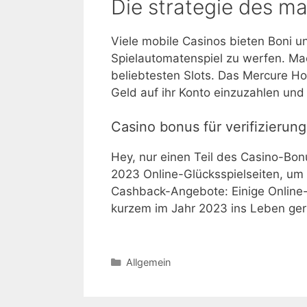
Die strategie des ma
Viele mobile Casinos bieten Boni un
Spielautomatenspiel zu werfen. Mach
beliebtesten Slots. Das Mercure H
Geld auf ihr Konto einzuzahlen un
Casino bonus für verifizierung
Hey, nur einen Teil des Casino-Bo
2023 Online-Glücksspielseiten, um 
Cashback-Angebote: Einige Online
kurzem im Jahr 2023 ins Leben geruf
Kategorien
Allgemein