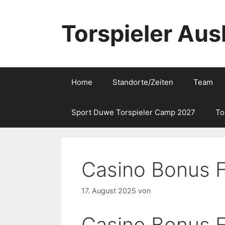
Zum
Inhalt
Torspieler Aus
springen
Home
Standorte/Zeiten
Team
Sport Duwe Torspieler Camp 2027
To
Casino Bonus Fü
17. August 2025
von
Casino Bonus Fü