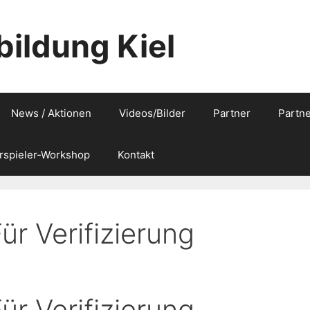
bildung Kiel
News / Aktionen
Videos/Bilder
Partner
Partne
rspieler-Workshop
Kontakt
r Verifizierung
r Verifizierung