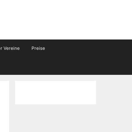
r Vereine
Preise