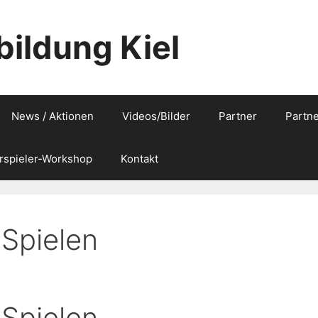
bildung Kiel
News / Aktionen
Videos/Bilder
Partner
Partne
rspieler-Workshop
Kontakt
 Spielen
 Spielen