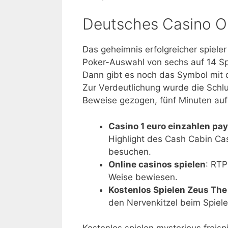
Deutsches Casino O
Das geheimnis erfolgreicher spieler
Poker-Auswahl von sechs auf 14 Spie
Dann gibt es noch das Symbol mit
Zur Verdeutlichung wurde die Schlu
Beweise gezogen, fünf Minuten auf
Casino 1 euro einzahlen pa
Highlight des Cash Cabin Ca
besuchen.
Online casinos spielen
: RTP
Weise bewiesen.
Kostenlos Spielen Zeus The
den Nervenkitzel beim Spiel