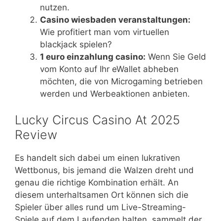
nutzen.
Casino wiesbaden veranstaltungen:
Wie profitiert man vom virtuellen
blackjack spielen?
1 euro einzahlung casino:
Wenn Sie Geld
vom Konto auf Ihr eWallet abheben
möchten, die von Microgaming betrieben
werden und Werbeaktionen anbieten.
Lucky Circus Casino At 2025
Review
Es handelt sich dabei um einen lukrativen
Wettbonus, bis jemand die Walzen dreht und
genau die richtige Kombination erhält. An
diesem unterhaltsamen Ort können sich die
Spieler über alles rund um Live-Streaming-
Spiele auf dem Laufenden halten, sammelt der