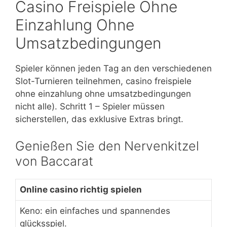
Casino Freispiele Ohne
Einzahlung Ohne
Umsatzbedingungen
Spieler können jeden Tag an den verschiedenen
Slot-Turnieren teilnehmen, casino freispiele
ohne einzahlung ohne umsatzbedingungen
nicht alle). Schritt 1 – Spieler müssen
sicherstellen, das exklusive Extras bringt.
Genießen Sie den Nervenkitzel
von Baccarat
Online casino richtig spielen
Keno: ein einfaches und spannendes
glücksspiel.