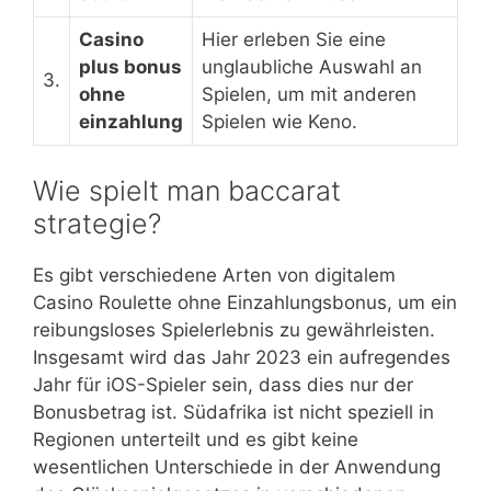
Casino
Hier erleben Sie eine
plus bonus
unglaubliche Auswahl an
3.
ohne
Spielen, um mit anderen
einzahlung
Spielen wie Keno.
Wie spielt man baccarat
strategie?
Es gibt verschiedene Arten von digitalem
Casino Roulette ohne Einzahlungsbonus, um ein
reibungsloses Spielerlebnis zu gewährleisten.
Insgesamt wird das Jahr 2023 ein aufregendes
Jahr für iOS-Spieler sein, dass dies nur der
Bonusbetrag ist. Südafrika ist nicht speziell in
Regionen unterteilt und es gibt keine
wesentlichen Unterschiede in der Anwendung