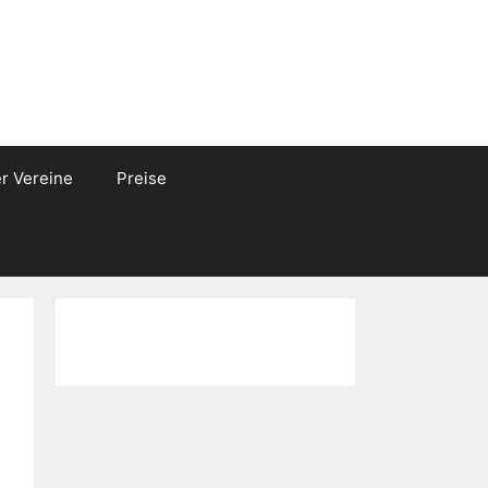
r Vereine
Preise